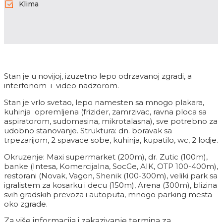
Klima
Stan je u novijoj, izuzetno lepo odrzavanoj zgradi, a
interfonom i video nadzorom.
Stan je vrlo svetao, lepo namesten sa mnogo plakara,
kuhinja opremljena (frizider, zamrzivac, ravna ploca sa
aspiratorom, sudomasina, mikrotalasna), sve potrebno za
udobno stanovanje. Struktura: dn. boravak sa
trpezarijom, 2 spavace sobe, kuhinja, kupatilo, wc, 2 lodje.
Okruzenje: Maxi supermarket (200m), dr. Zutic (100m),
banke (Intesa, Komercijalna, SocGe, AIK, OTP 100-400m),
restorani (Novak, Vagon, Shenik (100-300m), veliki park sa
igralistem za kosarku i decu (150m), Arena (300m), blizina
svih gradskih prevoza i autoputa, mnogo parking mesta
oko zgrade.
Za više informacija i zakazivanje termina za