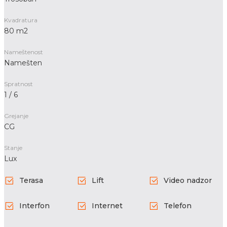
Kvadratura
80 m2
Nameštenost
Namešten
Spratnost
1 / 6
Grejanje
CG
Stanje
Lux
Terasa
Lift
Video nadzor
Interfon
Internet
Telefon