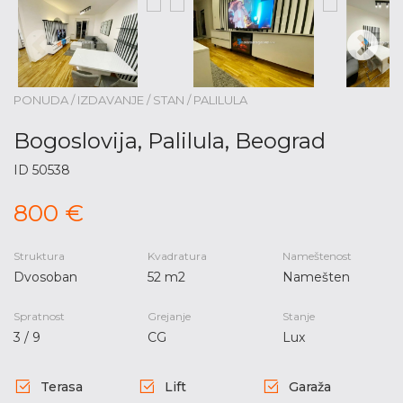
PONUDA / IZDAVANJE / STAN / PALILULA
Bogoslovija, Palilula, Beograd
ID 50538
800 €
Struktura
Kvadratura
Nameštenost
Dvosoban
52 m2
Namešten
Spratnost
Grejanje
Stanje
3 / 9
CG
Lux
Terasa
Lift
Garaža