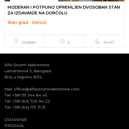
MODERAN I POTPUNO OPREMLJEN DVOSOBAN STAN
ZA IZDAVANJE NA DORĆOLU
Stari grad - Dorćol
2
1.5 soban
2
44 m
Alfa Sistem Nekretnine
Lamartinova 3, Beograd
Broj u registru 1834
Mail:
office@alfasistemnekretnine.com
Tel:
+381 (11) 344 84 45
Tel:
+381 (63) 726 94 22
Tel:
+381 (64) 175 71 31
IZDAVANJE
PRODAJA