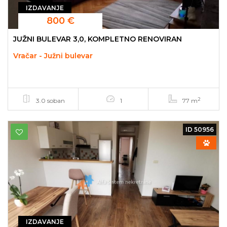
IZDAVANJE
800 €
JUŽNI BULEVAR 3,0, KOMPLETNO RENOVIRAN
Vračar - Južni bulevar
2
3.0 soban
1
77 m
ID 50956
IZDAVANJE