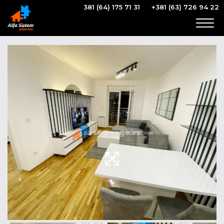
381 (64) 175 71 31
+381 (63) 726 94 22
Togg
navig