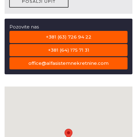
POŠALJI UPIT
Pozovite nas
+381 (63) 726 94 22
+381 (64) 175 71 31
office@alfasistemnekretnine.com