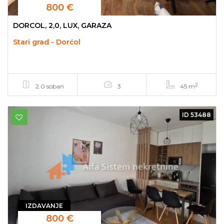
800 €
DORCOL, 2,0, LUX, GARAZA
Stari grad - Dorćol
2
2.0 soban
3
45 m
ID 53488
IZDAVANJE
800 €