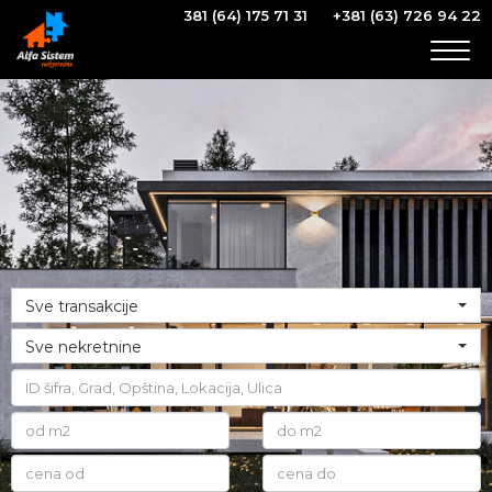
381 (64) 175 71 31
+381 (63) 726 94 22
Togg
navig
Sve transakcije
Sve nekretnine