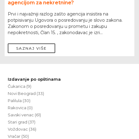
agencijom za nekretnine?
Prvi i najvažniji razlog zašto agencija insistira na
potpisivanju Ugovora o posredovanju je slovo zakona.
Zakonom o posredovanju u prometu i zakupu
nepokretnosti, Član 15. , zakonodavac je izri...
SAZNAJ VIŠE
Izdavanje po opštinama
Čukarica (9)
Novi Beograd (33)
Palilula (30)
Rakovica (0)
Savski venac (61)
Stari grad (37)
Voždovac (36)
Vračar (50)