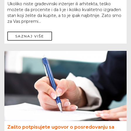
Ukoliko niste građevinski inženjer ili arhitekta, teško
možete da procenite i da li je i koliko kvalitetno izgrađen
stan koji želite da kupite, a to je ipak najbitnije. Zato smo
za Vas pripremi...
SAZNAJ VIŠE
Zašto potpisujete ugovor o posredovanju sa