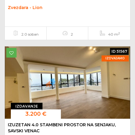
Zvezdara - Lion
2
2.0 soban
2
40 m
ID 51567
IZDVAJAMO
IZDAVANJE
3.200 €
IZUZETAN 4.0 STAMBENI PROSTOR NA SENJAKU,
SAVSKI VENAC