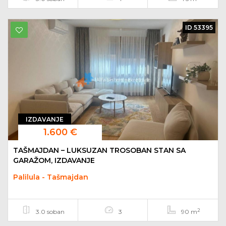
ID 53395
IZDAVANJE
1.600 €
TAŠMAJDAN – LUKSUZAN TROSOBAN STAN SA
GARAŽOM, IZDAVANJE
Palilula - Tašmajdan
2
3.0 soban
3
90 m