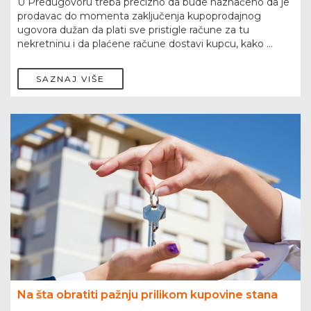
U Predugovoru treba precizno da bude naznačeno da je
prodavac do momenta zaključenja kupoprodajnog
ugovora dužan da plati sve pristigle račune za tu
nekretninu i da plaćene račune dostavi kupcu, kako ...
SAZNAJ VIŠE
Na šta obratiti pažnju prilikom kupovine stana