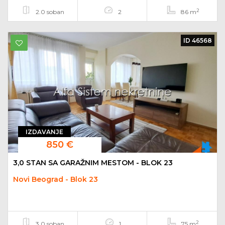
2
2.0 soban
2
86 m
ID 46568
IZDAVANJE
850 €
3,0 STAN SA GARAŽNIM MESTOM - BLOK 23
Novi Beograd - Blok 23
2
3.0 soban
1
75 m