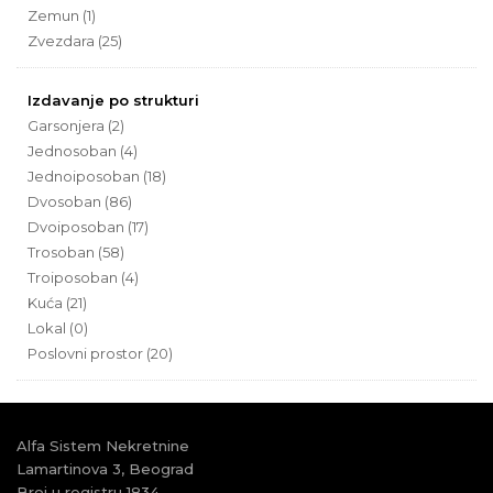
Zemun (1)
Zvezdara (25)
Izdavanje po strukturi
Garsonjera (2)
Jednosoban (4)
Jednoiposoban (18)
Dvosoban (86)
Dvoiposoban (17)
Trosoban (58)
Troiposoban (4)
Kuća (21)
Lokal (0)
Poslovni prostor (20)
Alfa Sistem Nekretnine
Lamartinova 3, Beograd
Broj u registru 1834