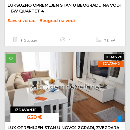
LUKSUZNO OPREMLJEN STAN U BEOGRADU NA VODI
– BW QUARTET 4
Savski venac - Beograd na vodi
2
3.0 soban
4
76 m
ID 46728
IZDVAJAMO
IZDAVANJE
650 €
LUX OPREMLJEN STAN U NOVOJ ZGRADI, ZVEZDARA