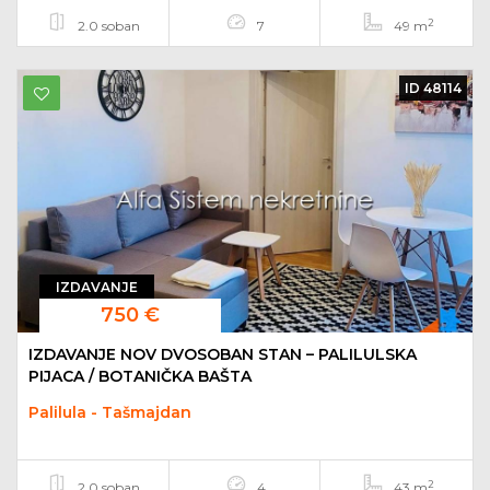
2
2.0 soban
7
49 m
ID 48114
IZDAVANJE
750 €
IZDAVANJE NOV DVOSOBAN STAN – PALILULSKA
PIJACA / BOTANIČKA BAŠTA
Palilula - Tašmajdan
2
2.0 soban
4
43 m