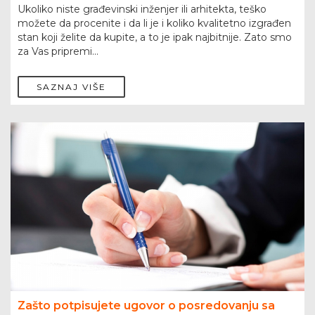
Ukoliko niste građevinski inženjer ili arhitekta, teško
možete da procenite i da li je i koliko kvalitetno izgrađen
stan koji želite da kupite, a to je ipak najbitnije. Zato smo
za Vas pripremi...
SAZNAJ VIŠE
Zašto potpisujete ugovor o posredovanju sa