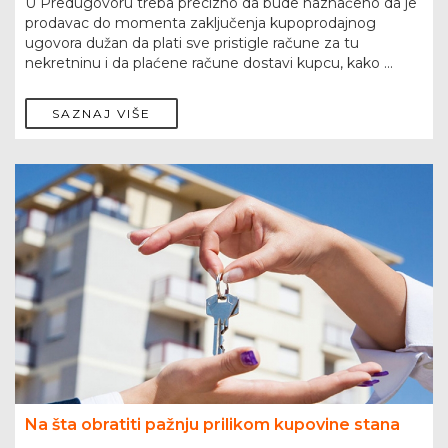
U Predugovoru treba precizno da bude naznačeno da je
prodavac do momenta zaključenja kupoprodajnog
ugovora dužan da plati sve pristigle račune za tu
nekretninu i da plaćene račune dostavi kupcu, kako ...
SAZNAJ VIŠE
Na šta obratiti pažnju prilikom kupovine stana