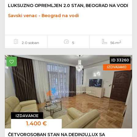
LUKSUZNO OPREMLJEN 2.0 STAN, BEOGRAD NA VODI
Savski venac - Beograd na vodi
2
2.0 soban
5
56 m
ID 33260
IZDVAJAMO
IZDAVANJE
1.400 €
ČETVOROSOBAN STAN NA DEDINJU,LUX SA