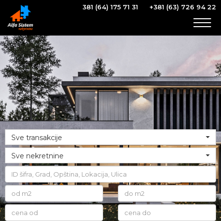
381 (64) 175 71 31
+381 (63) 726 94 22
Togg
navig
Sve transakcije
Sve nekretnine