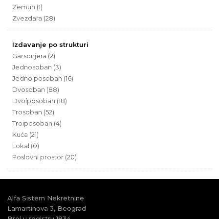
Zemun (1)
Zvezdara (28)
Izdavanje po strukturi
Garsonjera (2)
Jednosoban (3)
Jednoiposoban (16)
Dvosoban (88)
Dvoiposoban (18)
Trosoban (52)
Troiposoban (4)
Kuća (21)
Lokal (0)
Poslovni prostor (20)
Alfa Sistem Nekretnine
Lamartinova 3, Beograd
Broj u registru 1834