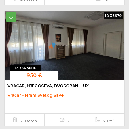
ID 36679
IZDAVANJE
950 €
VRACAR, NJEGOSEVA, DVOSOBAN, LUX
Vračar - Hram Svetog Save
2
2.0 soban
2
70 m