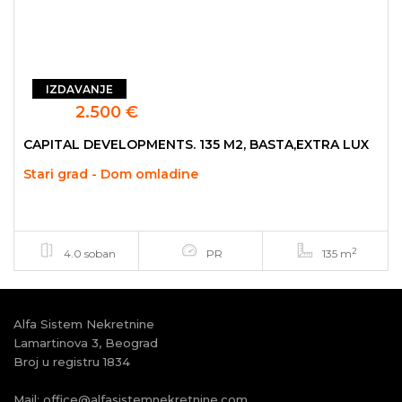
IZDAVANJE
2.500 €
CAPITAL DEVELOPMENTS. 135 M2, BASTA,EXTRA LUX
Stari grad - Dom omladine
2
4.0 soban
PR
135 m
Alfa Sistem Nekretnine
Lamartinova 3, Beograd
Broj u registru 1834
Mail:
office@alfasistemnekretnine.com