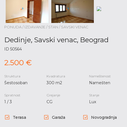
PONUDA / IZDAVANJE / STAN / SAVSKI VENAC
Dedinje, Savski venac, Beograd
ID 50564
2.500 €
Struktura
Kvadratura
Nameštenost
Šestosoban
300 m2
Namešten
Spratnost
Grejanje
Stanje
1 / 3
CG
Lux
Terasa
Garaža
Novogradnja