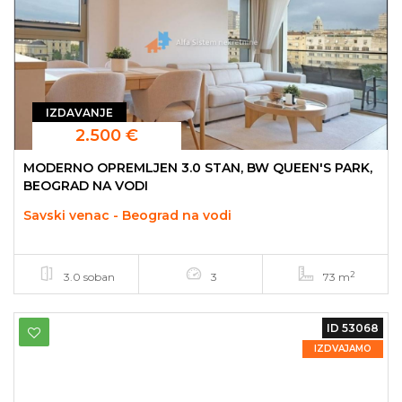
IZDAVANJE
2.500 €
MODERNO OPREMLJEN 3.0 STAN, BW QUEEN'S PARK,
BEOGRAD NA VODI
Savski venac - Beograd na vodi
2
3.0 soban
3
73 m
ID 53068
IZDVAJAMO