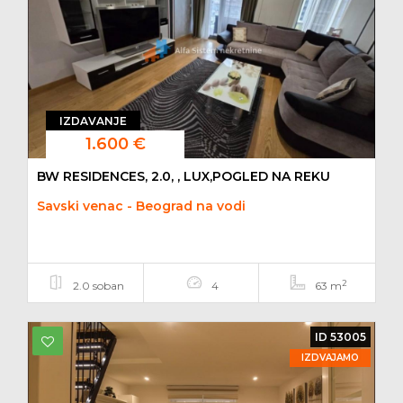
IZDAVANJE
1.600 €
BW RESIDENCES, 2.0, , LUX,POGLED NA REKU
Savski venac - Beograd na vodi
2
2.0 soban
4
63 m
ID 53005
IZDVAJAMO