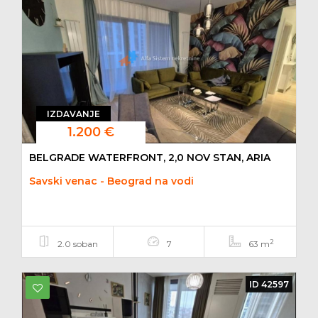
IZDAVANJE
1.200 €
BELGRADE WATERFRONT, 2,0 NOV STAN, ARIA
Savski venac - Beograd na vodi
2
2.0 soban
7
63 m
ID 42597