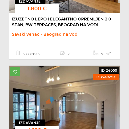
IZDAVANJE
1.800 €
IZUZETNO LEPO I ELEGANTNO OPREMLJEN 2.0
STAN, BW TERRACES, BEOGRAD NA VODI
Savski venac - Beograd na vodi
2
2.0 soban
2
71 m
ID 24059
IZDVAJAMO
IZDAVANJE