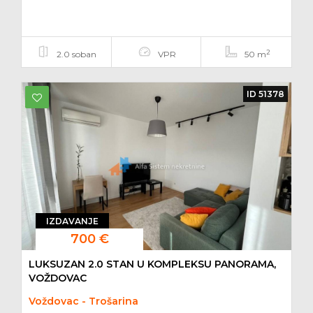
2
2.0 soban
VPR
50 m
ID 51378
IZDAVANJE
700 €
LUKSUZAN 2.0 STAN U KOMPLEKSU PANORAMA,
VOŽDOVAC
Voždovac - Trošarina