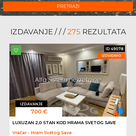
PRETRAŽI
IZDAVANJE / / /
275
REZULTATA
ID 49078
IZDVAJAMO
IZDAVANJE
700 €
LUXUZAN 2,0 STAN KOD HRAMA SVETOG SAVE
Vračar - Hram Svetog Save