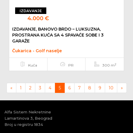
IZDAVANJE
4.000 €
IZDAVANJE, BANOVO BRDO – LUKSUZNA,
PROSTRANA KUĆA SA 4 SPAVAĆE SOBE I 3
GARAŽE
Čukarica - Golf naselje
2
Kuća
PR
300 m
Previous
Next
«
1
2
3
4
5
6
7
8
9
10
»
Alfa Sistem Nekretnine
Lamartinova 3, Beograd
Broj u registru 1834