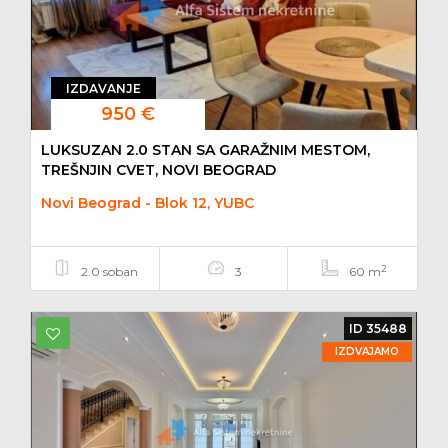
IZDAVANJE
950 €
LUKSUZAN 2.0 STAN SA GARAŽNIM MESTOM,
TREŠNJIN CVET, NOVI BEOGRAD
Novi Beograd - Blok 12, YUBC
2
2.0 soban
3
60 m
ID 35488
IZDVAJAMO