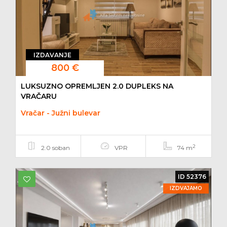
IZDAVANJE
800 €
LUKSUZNO OPREMLJEN 2.0 DUPLEKS NA
VRAČARU
Vračar - Južni bulevar
2
2.0 soban
VPR
74 m
ID 52376
IZDVAJAMO