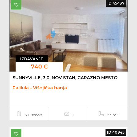
ID 45437
IZDAVANJE
740 €
SUNNYVILLE, 3,0, NOV STAN, GARAZNO MESTO
Palilula - Višnjička banja
2
3.0 soban
1
83 m
ID 40945