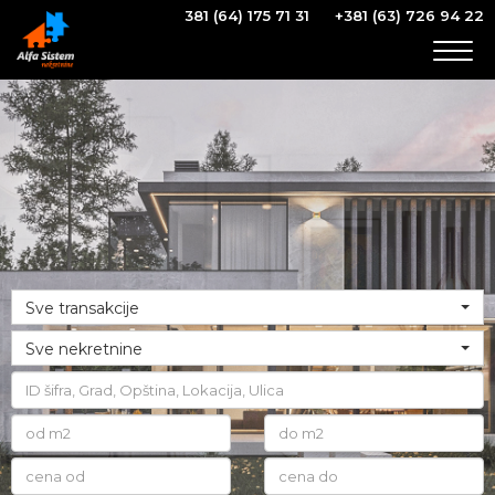
381 (64) 175 71 31
+381 (63) 726 94 22
Togg
navig
Sve transakcije
Sve nekretnine