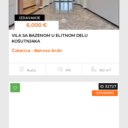
IZDAVANJE
6.000 €
VILA SA BAZENOM U ELITNOM DELU
KOŠUTNJAKA
Čukarica - Banovo brdo
2
Kuća
PR
510 m
ID 32727
IZDVAJAMO