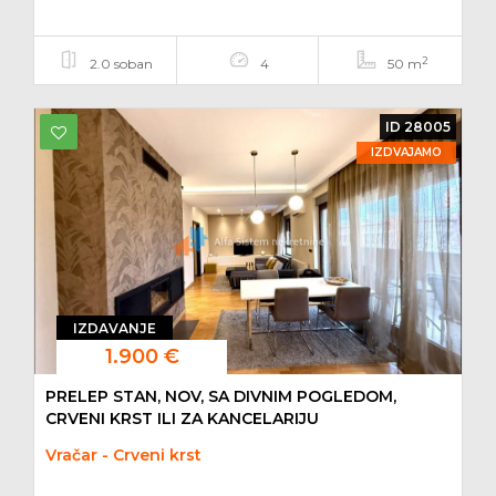
2
2.0 soban
4
50 m
ID 28005
IZDVAJAMO
IZDAVANJE
1.900 €
PRELEP STAN, NOV, SA DIVNIM POGLEDOM,
CRVENI KRST ILI ZA KANCELARIJU
Vračar - Crveni krst