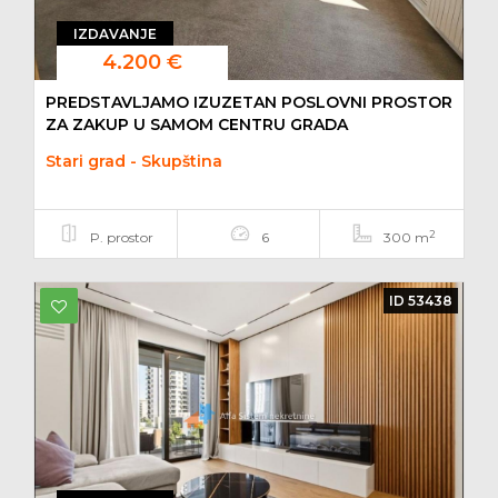
IZDAVANJE
4.200 €
PREDSTAVLJAMO IZUZETAN POSLOVNI PROSTOR
ZA ZAKUP U SAMOM CENTRU GRADA
Stari grad - Skupština
2
P. prostor
6
300 m
ID 53438