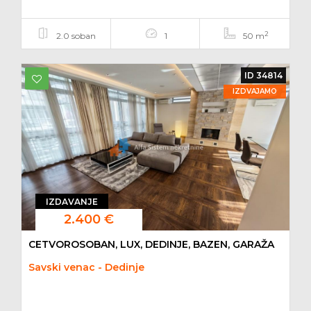
2
2.0 soban
1
50 m
ID 34814
IZDVAJAMO
IZDAVANJE
2.400 €
CETVOROSOBAN, LUX, DEDINJE, BAZEN, GARAŽA
Savski venac - Dedinje