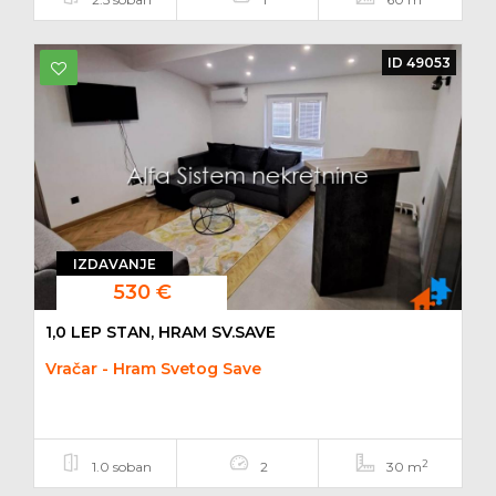
ID 49053
IZDAVANJE
530 €
1,0 LEP STAN, HRAM SV.SAVE
Vračar - Hram Svetog Save
2
1.0 soban
2
30 m