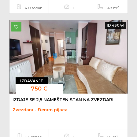
2
4.0 soban
1
148 m
ID 43044
IZDAVANJE
750 €
IZDAJE SE 2,5 NAMEŠTEN STAN NA ZVEZDARI
Zvezdara - Đeram pijaca
2
2.5 soban
1
60 m