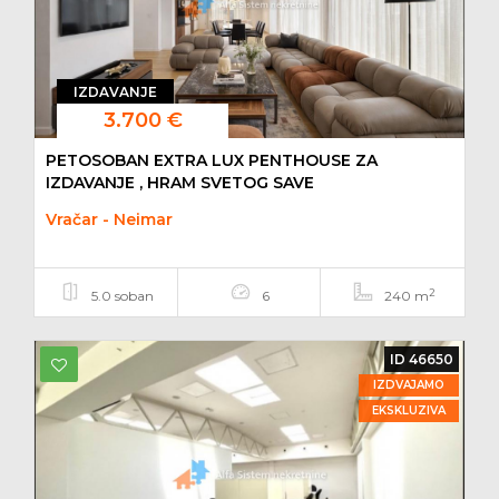
IZDAVANJE
3.700 €
PETOSOBAN EXTRA LUX PENTHOUSE ZA
IZDAVANJE , HRAM SVETOG SAVE
Vračar - Neimar
2
5.0 soban
6
240 m
ID 46650
IZDVAJAMO
EKSKLUZIVA