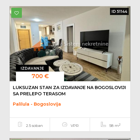
ID 51144
IZDAVANJE
700 €
LUKSUZAN STAN ZA IZDAVANJE NA BOGOSLOVIJI
SA PRELEPO TERASOM
Palilula - Bogoslovija
2
2.5 soban
VPR
58 m