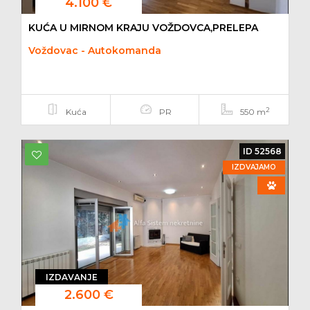
4.100 €
KUĆA U MIRNOM KRAJU VOŽDOVCA,PRELEPA
Voždovac - Autokomanda
2
Kuća
PR
550 m
ID 52568
IZDVAJAMO
IZDAVANJE
2.600 €