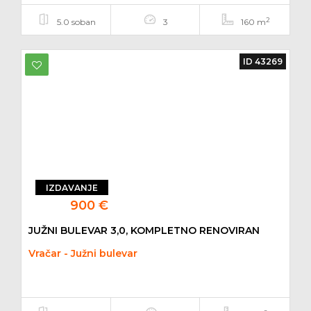
2
5.0 soban
3
160 m
ID 43269
IZDAVANJE
900 €
JUŽNI BULEVAR 3,0, KOMPLETNO RENOVIRAN
Vračar - Južni bulevar