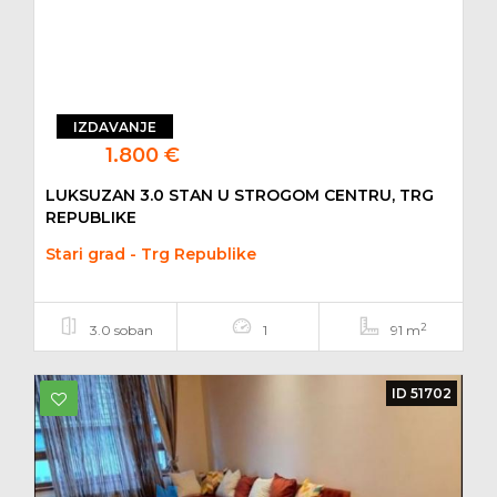
IZDAVANJE
1.800 €
LUKSUZAN 3.0 STAN U STROGOM CENTRU, TRG
REPUBLIKE
Stari grad - Trg Republike
2
3.0 soban
1
91 m
ID 51702