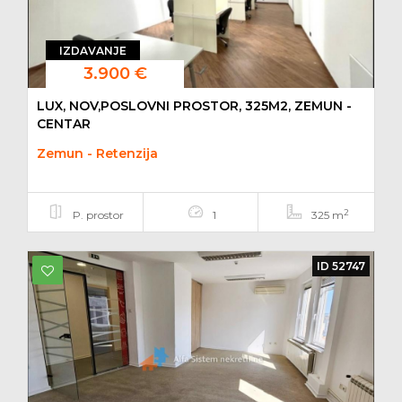
IZDAVANJE
3.900 €
LUX, NOV,POSLOVNI PROSTOR, 325M2, ZEMUN -
CENTAR
Zemun - Retenzija
2
P. prostor
1
325 m
ID 52747