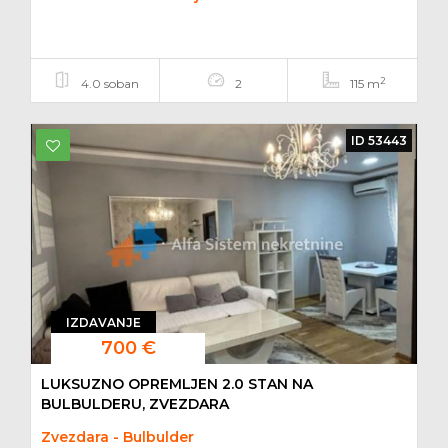
2
4.0 soban
2
115 m
ID 53443
IZDAVANJE
700 €
LUKSUZNO OPREMLJEN 2.0 STAN NA
BULBULDERU, ZVEZDARA
Zvezdara - Bulbulder