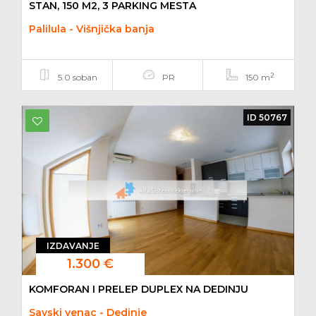
STAN, 150 M2, 3 PARKING MESTA
Palilula - Višnjička banja
2
5.0 soban
PR
150 m
ID 50767
IZDAVANJE
1.300 €
KOMFORAN I PRELEP DUPLEX NA DEDINJU
Savski venac - Dedinje