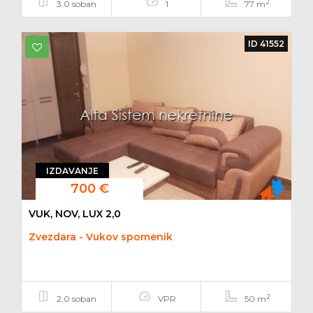
2
3.0 soban
1
77 m
ID 41552
IZDAVANJE
700 €
VUK, NOV, LUX 2,0
Zvezdara - Vukov spomenik
2
2.0 soban
VPR
50 m