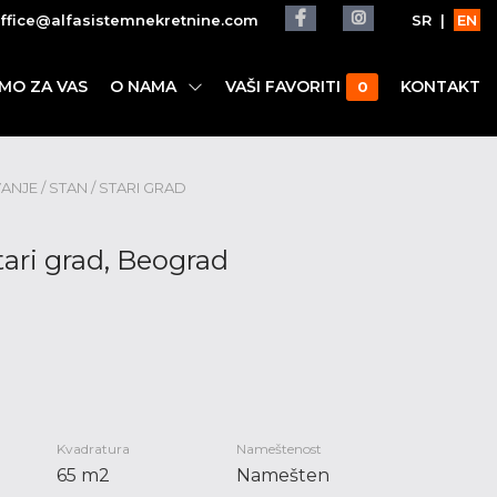
ffice@alfasistemnekretnine.com
SR
|
EN
IMO ZA VAS
O NAMA
VAŠI FAVORITI
KONTAKT
0
NJE / STAN / STARI GRAD
tari grad, Beograd
Kvadratura
Nameštenost
65 m2
Namešten