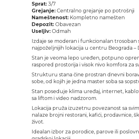
Sprat:
3/7
Grejanje:
Centralno grejanje po potrošnji
Nameštenost:
Kompletno namešten
Depozit:
Obavezan
Useljiv:
Odmah
Izdaje se moderan i funkcionalan trosoban 
najpoželjnijih lokacija u centru Beograda –
Stan je veoma lepo uređen, potpuno opreml
raspored prostorija i visok nivo komfora za 
Strukturu stana čine prostran dnevni bora
sobe, od kojih je jedna master soba sa sops
Stan poseduje klima uređaj, internet, kablov
sa liftom i video nadzorom.
Lokacija pruža izuzetnu povezanost sa svim
nalaze brojni restorani, kafići, prodavnice, š
život.
Idealan izbor za porodice, parove ili poslov
gradskoj lokaciji.