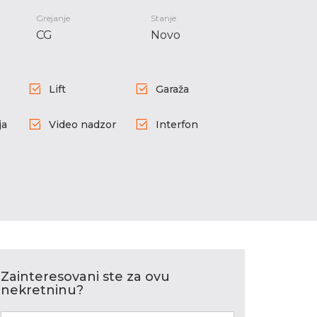
Grejanje
Stanje
CG
Novo
Lift
Garaža
ja
Video nadzor
Interfon
Zainteresovani ste za ovu
nekretninu?