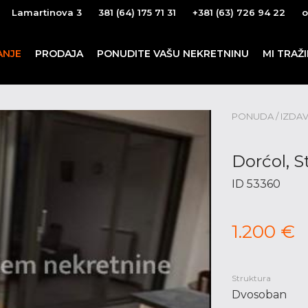
Lamartinova 3
381 (64) 175 71 31
+381 (63) 726 94 22
o
ANJE
PRODAJA
PONUDITE VAŠU NEKRETNINU
MI TRAŽ
PONUDA / IZDAVA
Dorćol, S
ID 53360
1.200 €
Struktura
Dvosoban