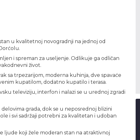
stan u kvalitetnoj novogradnji na jednoj od
 Dorćolu.
jen i spreman za useljenje. Odlikuje ga odličan
svakodnevni život.
vak sa trpezarijom, moderna kuhinja, dve spavaće
tvenim kupatilom, dodatno kupatilo i terasa.
sku televiziju, interfon i nalazi se u urednoj zgradi
 delovima grada, dok se u neposrednoj blizini
kole i svi sadržaji potrebni za kvalitetan i udoban
ne ljude koji žele moderan stan na atraktivnoj