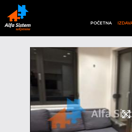
POČETNA
IZDAV