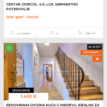
CENTAR, DORCOL, 4,0, LUX, SARMANTNO
POTKROVLJE
Stari grad - Dorćol
2
4.0 soban
4
108 m
ID 51757
IZDVAJAMO
IZDAVANJE
1.450 €
RENOVIRANA DVOJNA KUĆA U MIRIJEVU, IDEALNA ZA