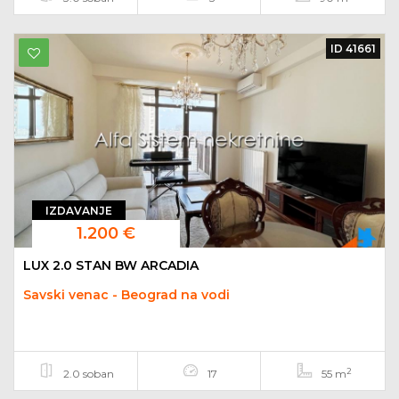
ID 41661
IZDAVANJE
1.200 €
LUX 2.0 STAN BW ARCADIA
Savski venac - Beograd na vodi
2
2.0 soban
17
55 m