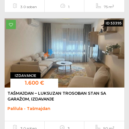
2
3.0 soban
1
75 m
ID 53395
IZDAVANJE
1.600 €
TAŠMAJDAN – LUKSUZAN TROSOBAN STAN SA
GARAŽOM, IZDAVANJE
Palilula - Tašmajdan
2
3.0 soban
3
90 m