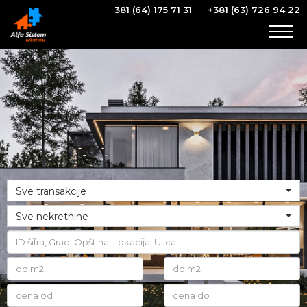
381 (64) 175 71 31
+381 (63) 726 94 22
Togg
navig
Sve transakcije
Sve nekretnine