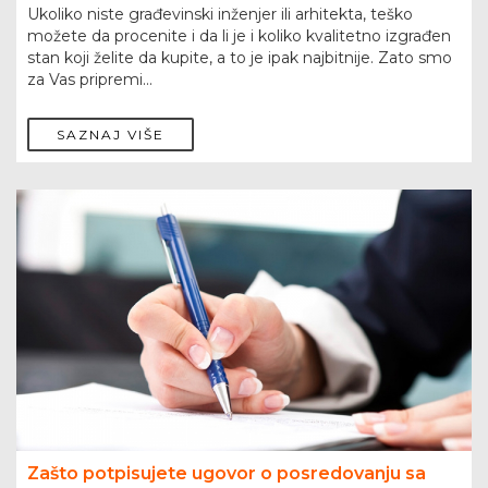
Ukoliko niste građevinski inženjer ili arhitekta, teško
možete da procenite i da li je i koliko kvalitetno izgrađen
stan koji želite da kupite, a to je ipak najbitnije. Zato smo
za Vas pripremi...
SAZNAJ VIŠE
Zašto potpisujete ugovor o posredovanju sa