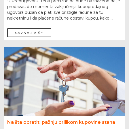
U Predugovoru treba precizno da bude naznačeno da je
prodavac do momenta zaključenja kupoprodajnog
ugovora dužan da plati sve pristigle račune za tu
nekretninu i da plaćene račune dostavi kupcu, kako ...
SAZNAJ VIŠE
Na šta obratiti pažnju prilikom kupovine stana