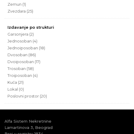
Zemun (1)
Zvezdara (25)
Izdavanje po strukturi
Garsonjera (2)
Jednosoban (4)
Jednoiposoban (18)
Dvosoban (86)
Dvoiposoban (17)
Trosoban (58)
Troiposoban (4)
Kuća (21)
Lokal (0)
Poslovni prostor (20)
Alfa Sistem Nekretnine
Lamartinova 3, Beograd
Broj u registru 1834