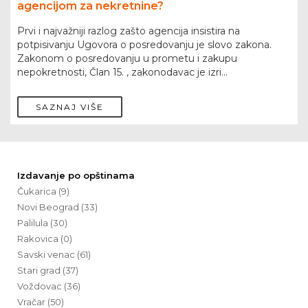
agencijom za nekretnine?
Prvi i najvažniji razlog zašto agencija insistira na
potpisivanju Ugovora o posredovanju je slovo zakona.
Zakonom o posredovanju u prometu i zakupu
nepokretnosti, Član 15. , zakonodavac je izri...
SAZNAJ VIŠE
Izdavanje po opštinama
Čukarica (9)
Novi Beograd (33)
Palilula (30)
Rakovica (0)
Savski venac (61)
Stari grad (37)
Voždovac (36)
Vračar (50)