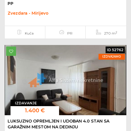
PP
Zvezdara - Mirijevo
2
Kuća
PR
270 m
ID 52762
IZDVAJAMO
IZDAVANJE
1.400 €
LUKSUZNO OPREMLJEN I UDOBAN 4.0 STAN SA
GARAŽNIM MESTOM NA DEDINJU