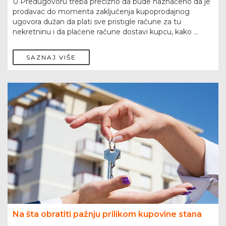
U Predugovoru treba precizno da bude naznačeno da je
prodavac do momenta zaključenja kupoprodajnog
ugovora dužan da plati sve pristigle račune za tu
nekretninu i da plaćene račune dostavi kupcu, kako ...
SAZNAJ VIŠE
Na šta obratiti pažnju prilikom kupovine stana