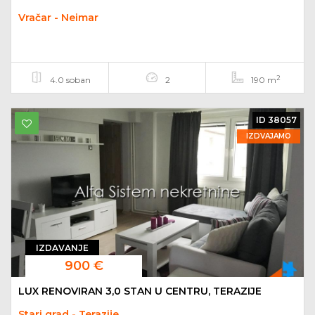
Vračar - Neimar
2
4.0 soban
2
190 m
ID 38057
IZDVAJAMO
IZDAVANJE
900 €
LUX RENOVIRAN 3,0 STAN U CENTRU, TERAZIJE
Stari grad - Terazije