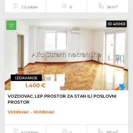
2
2.0 soban
6
56 m
ID 40063
IZDAVANJE
1.400 €
VOZDOVAC, LEP PROSTOR ZA STAN ILI POSLOVNI
PROSTOR
Voždovac - Voždovac
2
4.0 soban
1
147 m