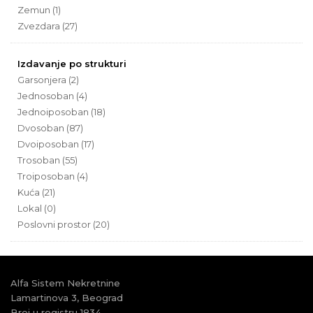
Zemun (1)
Zvezdara (27)
Izdavanje po strukturi
Garsonjera (2)
Jednosoban (4)
Jednoiposoban (18)
Dvosoban (87)
Dvoiposoban (17)
Trosoban (55)
Troiposoban (4)
Kuća (21)
Lokal (0)
Poslovni prostor (20)
Alfa Sistem Nekretnine
Lamartinova 3, Beograd
Broj u registru 1834