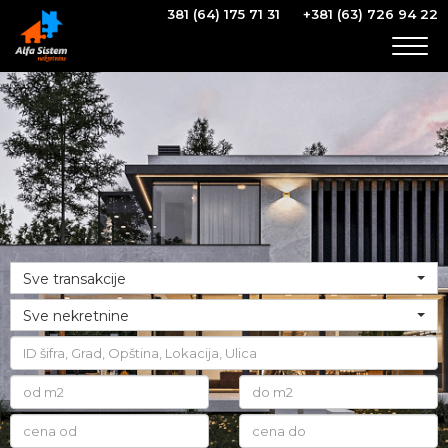
381 (64) 175 71 31
+381 (63) 726 94 22
Togg
navig
Sve transakcije
Sve nekretnine