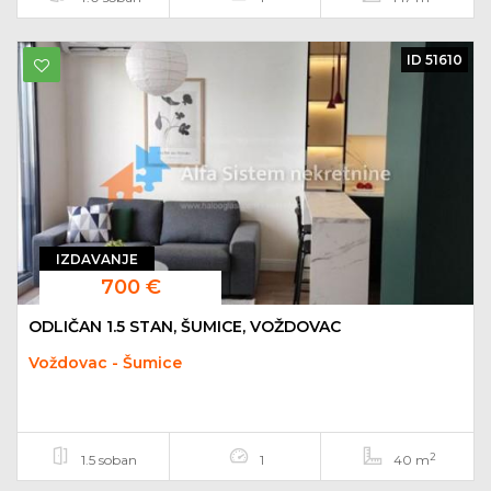
ID 51610
IZDAVANJE
700 €
ODLIČAN 1.5 STAN, ŠUMICE, VOŽDOVAC
Voždovac - Šumice
2
1.5 soban
1
40 m