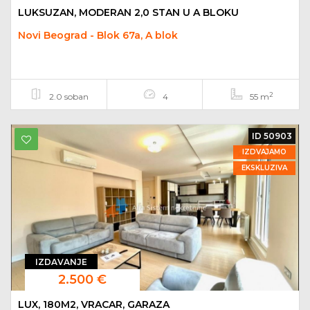
LUKSUZAN, MODERAN 2,0 STAN U A BLOKU
Novi Beograd - Blok 67a, A blok
2
2.0 soban
4
55 m
ID 50903
IZDVAJAMO
EKSKLUZIVA
IZDAVANJE
2.500 €
LUX, 180M2, VRACAR, GARAZA