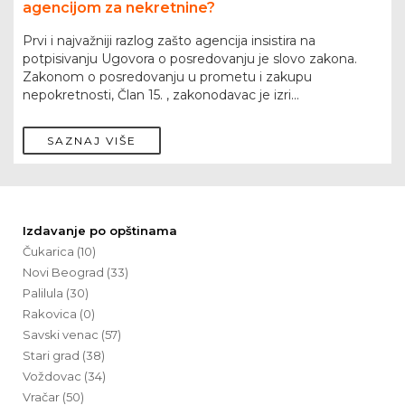
agencijom za nekretnine?
Prvi i najvažniji razlog zašto agencija insistira na
potpisivanju Ugovora o posredovanju je slovo zakona.
Zakonom o posredovanju u prometu i zakupu
nepokretnosti, Član 15. , zakonodavac je izri...
SAZNAJ VIŠE
Izdavanje po opštinama
Čukarica (10)
Novi Beograd (33)
Palilula (30)
Rakovica (0)
Savski venac (57)
Stari grad (38)
Voždovac (34)
Vračar (50)