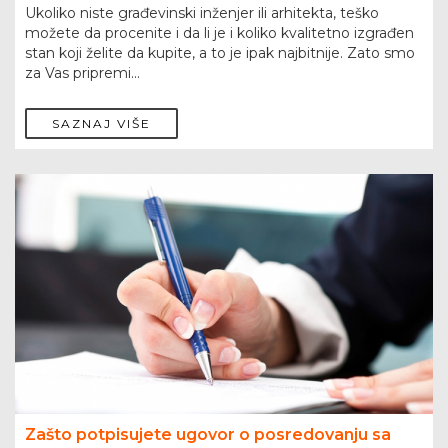
Ukoliko niste građevinski inženjer ili arhitekta, teško
možete da procenite i da li je i koliko kvalitetno izgrađen
stan koji želite da kupite, a to je ipak najbitnije. Zato smo
za Vas pripremi...
SAZNAJ VIŠE
Zašto potpisujete ugovor o posredovanju sa