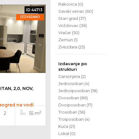
Rakovica (0)
ID 44713
Savski venac (60)
IZDVAJAMO
Stari grad (37)
Voždovac (36)
Vračar (50)
Zemun (1)
Zvezdara (25)
Izdavanje po
strukturi
Garsonjera (2)
Jednosoban (4)
TAN, 2,0, NOV,
Jednoiposoban (18)
Dvosoban (86)
Beograd na vodi
Dvoiposoban (17)
Trosoban (56)
2
2
55 m
Troiposoban (4)
Kuća (21)
Lokal (0)