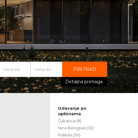
PRETRAŽI
Detaljna pretraga
Izdavanje po
opštinama
Čukarica (9)
Novi Beograd (32)
Palilula (30)