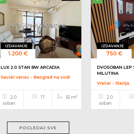
IZDAVANJE
IZDAVANJE
1.200 €
750 €
LUX 2.0 STAN BW ARCADIA
DVOSOBAN LEP 
MILUTINA
Savski venac - Beograd na vodi
Vračar - Slavija
2
2.0
17
55 m
2.0
soban
soban
POGLEDAJ SVE