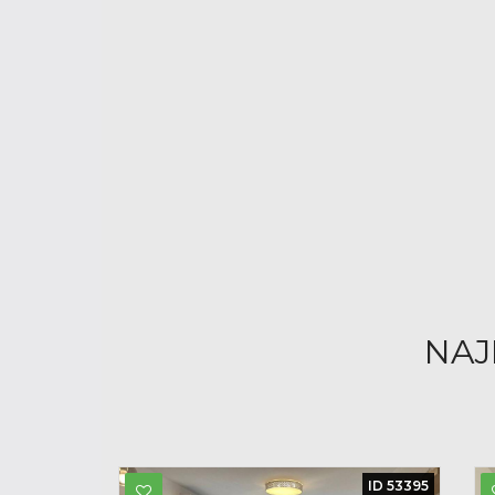
NAJ
ID 53395