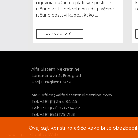
ugovora dužan da plati sve pristigle
k
račune za tu nekretninu i da plaćene
n
račune dostavi kupcu, kako ...
SAZNAJ VIŠE
Alfa Sistem Nekretnine
Lamartinova 3, Beograd
Broj u registru 1834
Mail:
office@alfasistemnekretnine.com
Tel:
+381 (11) 344 84 45
Tel:
+381 (63) 726 94 22
Tel:
+381 (64) 175 71 31
Ovaj sajt koristi kolačiće kako bi se obezbedi
Izrada sajta - Creative Web