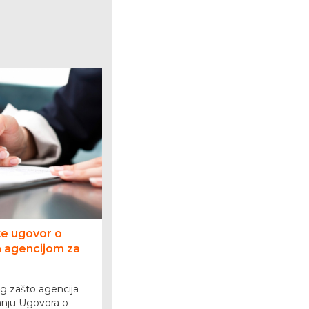
te ugovor o
 agencijom za
log zašto agencija
vanju Ugovora o