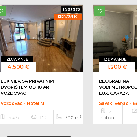
ID 53372
IZDVAJAMO
IZDAVANJE
IZDAVANJE
4.500 €
1.200 €
LUX VILA SA PRIVATNIM
BEOGRAD NA
DVORIŠTEM OD 10 ARI –
VODI,METROPOLI
VOŽDOVAC
LUX, GARAZA
Voždovac - Hotel M
Savski venac - 
2.0
2
Kuća
PR
300 m
soban