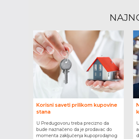
NAJNO
Korisni saveti prilikom kupovine
N
stana
U Predugovoru treba precizno da
U
bude naznačeno da je prodavac do
a
momenta zaključenja kupoprodajnog
d