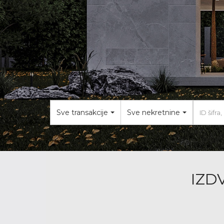
Sve transakcije
Sve nekretnine
IZD