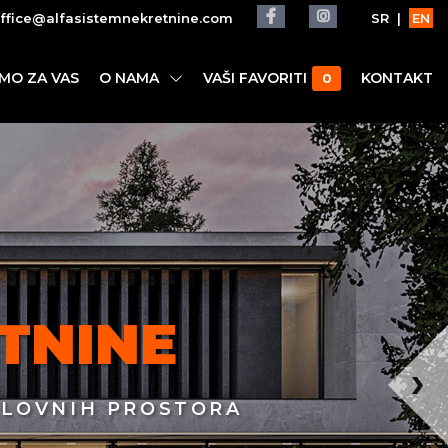
ffice@alfasistemnekretnine.com
SR
|
EN
IMO ZA VAS
O NAMA
VAŠI FAVORITI
KONTAKT
0
TNINE
OSLOVNIH PROSTORA