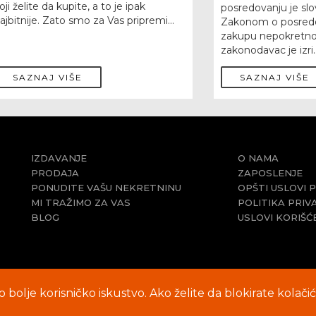
oji želite da kupite, a to je ipak
posredovanju je sl
ajbitnije. Zato smo za Vas pripremi...
Zakonom o posredo
zakupu nepokretnost
zakonodavac je izri..
SAZNAJ VIŠE
SAZNAJ VIŠE
IZDAVANJE
O NAMA
PRODAJA
ZAPOSLENJE
PONUDITE VAŠU NEKRETNINU
OPŠTI USLOVI 
MI TRAŽIMO ZA VAS
POLITIKA PRIV
BLOG
USLOVI KORIŠĆ
lo bolje korisničko iskustvo. Ako želite da blokirate kolač