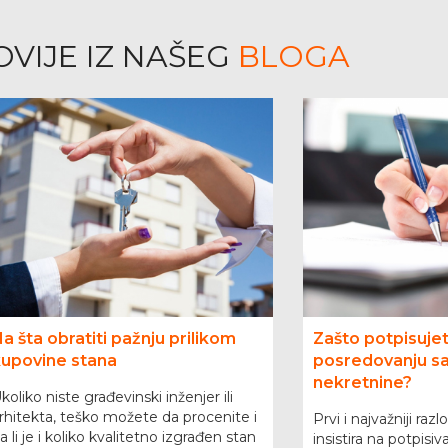
VIJE IZ NAŠEG
BLOGA
a šta obratiti pažnju prilikom
Zašto potpisuje
kupovine stana
posredovanju sa
nekretnine?
koliko niste građevinski inženjer ili
rhitekta, teško možete da procenite i
Prvi i najvažniji raz
a li je i koliko kvalitetno izgrađen stan
insistira na potpisi