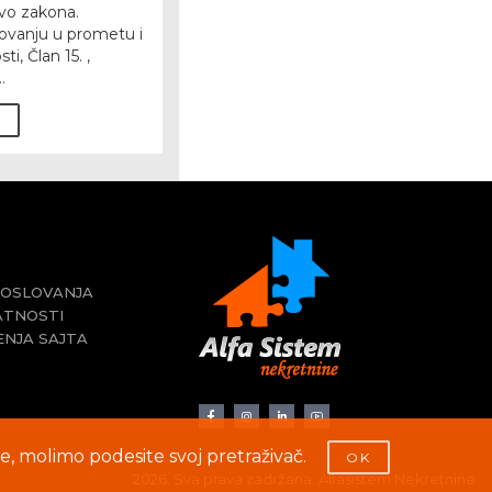
ovo zakona.
vanju u prometu i
i, Član 15. ,
.
POSLOVANJA
ATNOSTI
ENJA SAJTA
iće, molimo podesite svoj pretraživač.
OK
2026. Sva prava zadržana. Alfasistem Nekretnine