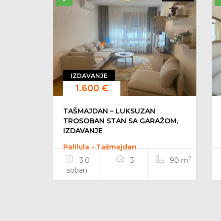
IZDAVANJE
1.600 €
TAŠMAJDAN – LUKSUZAN
TROSOBAN STAN SA GARAŽOM,
IZDAVANJE
Palilula - Tašmajdan
2
3.0
3
90 m
soban