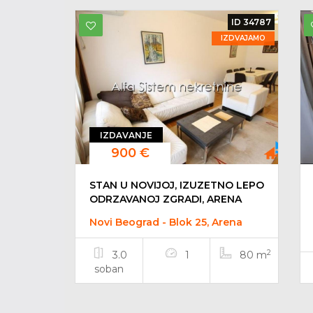
ID 34787
IZDVAJAMO
IZDAVANJE
900 €
STAN U NOVIJOJ, IZUZETNO LEPO
ODRZAVANOJ ZGRADI, ARENA
Novi Beograd - Blok 25, Arena
2
3.0
1
80 m
soban