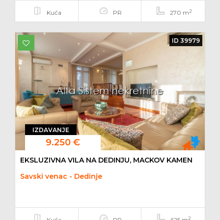
2
Kuća
PR
270 m
ID 39979
IZDAVANJE
9.250 €
EKSLUZIVNA VILA NA DEDINJU, MACKOV KAMEN
Savski venac - Dedinje
2
Kuća
PR
625 m