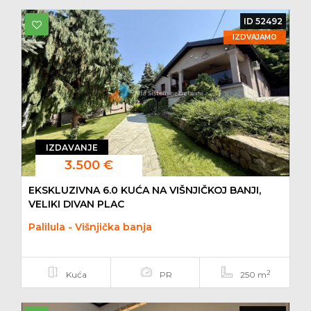
ID 52492
IZDVAJAMO
IZDAVANJE
3.500 €
EKSKLUZIVNA 6.0 KUĆA NA VIŠNJIČKOJ BANJI,
VELIKI DIVAN PLAC
Palilula - Višnjička banja
2
Kuća
PR
250 m