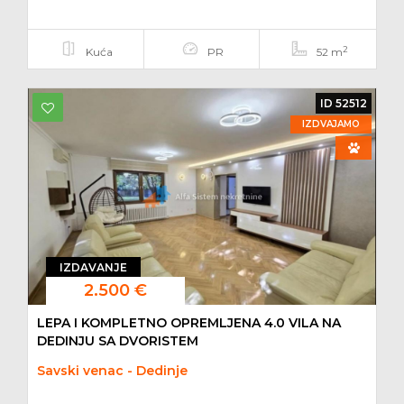
2
Kuća
PR
52 m
ID 52512
IZDVAJAMO
IZDAVANJE
2.500 €
LEPA I KOMPLETNO OPREMLJENA 4.0 VILA NA
DEDINJU SA DVORISTEM
Savski venac - Dedinje