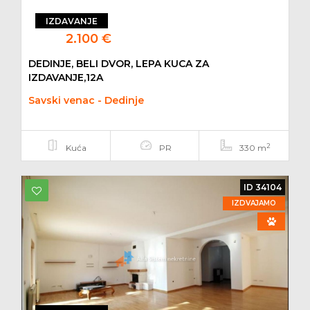
IZDAVANJE
2.100 €
DEDINJE, BELI DVOR, LEPA KUCA ZA
IZDAVANJE,12A
Savski venac - Dedinje
2
Kuća
PR
330 m
ID 34104
IZDVAJAMO