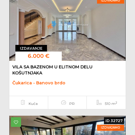
IZDVAJAMO
IZDAVANJE
6.000 €
VILA SA BAZENOM U ELITNOM DELU
KOŠUTNJAKA
Čukarica - Banovo brdo
2
Kuća
PR
510 m
ID 32727
IZDVAJAMO