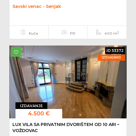
Savski venac - Senjak
2
Kuća
PR
400 m
ID 53372
IZDVAJAMO
IZDAVANJE
4.500 €
LUX VILA SA PRIVATNIM DVORIŠTEM OD 10 ARI –
VOŽDOVAC