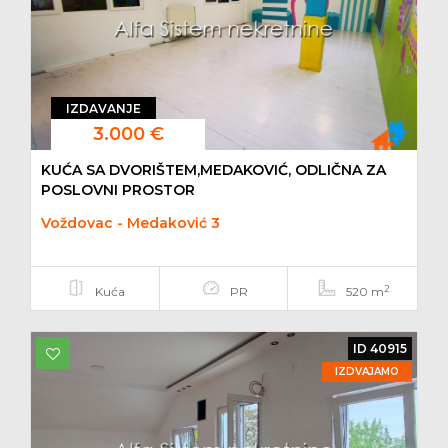
IZDAVANJE
3.000 €
KUĆA SA DVORIŠTEM,MEDAKOVIĆ, ODLIČNA ZA
POSLOVNI PROSTOR
Voždovac - Medaković 3
2
Kuća
PR
520 m
ID 40915
IZDVAJAMO