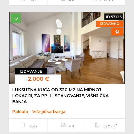
ID 53126
IZDVAJAMO
IZDAVANJE
2.000 €
LUKSUZNA KUĆA OD 320 M2 NA MIRNOJ
LOKACIJI, ZA PP ILI STANOVANJE, VIŠNJIČKA
BANJA
Palilula - Višnjička banja
2
Kuća
PR
320 m