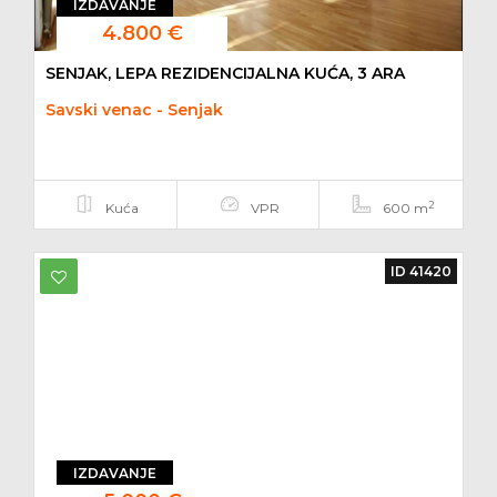
IZDAVANJE
4.800 €
SENJAK, LEPA REZIDENCIJALNA KUĆA, 3 ARA
Savski venac - Senjak
2
Kuća
VPR
600 m
ID 41420
IZDAVANJE