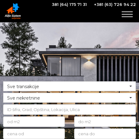
381 (64) 175 71 31
+381 (63) 726 94 22
Togg
navig
Sve transakcije
Sve nekretnine