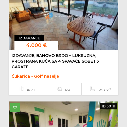
IZDAVANJE
4.000 €
IZDAVANJE, BANOVO BRDO – LUKSUZNA,
PROSTRANA KUĆA SA 4 SPAVAĆE SOBE I 3
GARAŽE
Čukarica - Golf naselje
2
Kuća
PR
300 m
ID 50111