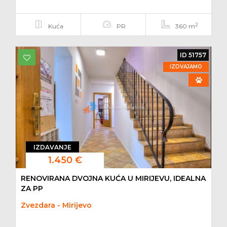
2
Kuća
PR
360 m
ID 51757
IZDVAJAMO
IZDAVANJE
1.450 €
RENOVIRANA DVOJNA KUĆA U MIRIJEVU, IDEALNA
ZA PP
Zvezdara - Mirijevo