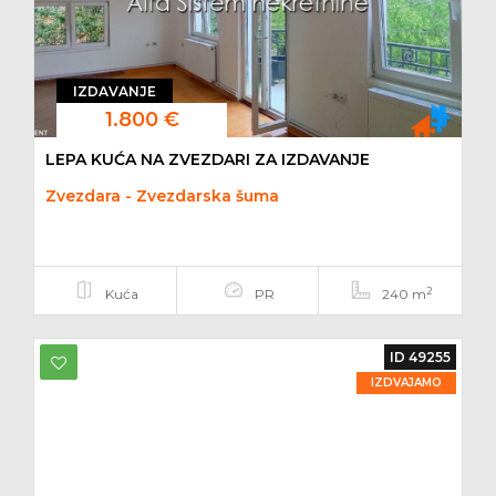
IZDAVANJE
1.800 €
LEPA KUĆA NA ZVEZDARI ZA IZDAVANJE
Zvezdara - Zvezdarska šuma
2
Kuća
PR
240 m
ID 49255
IZDVAJAMO