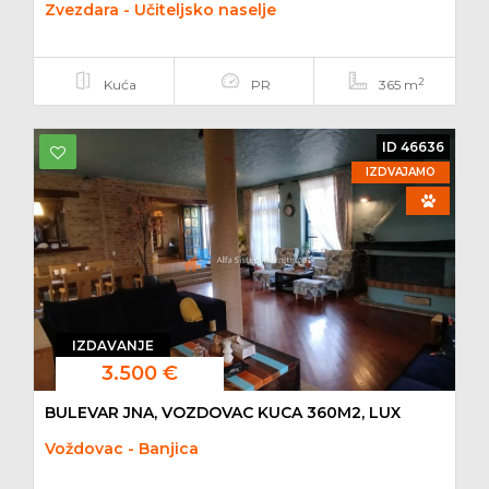
Zvezdara - Učiteljsko naselje
2
Kuća
PR
365 m
ID 46636
IZDVAJAMO
IZDAVANJE
3.500 €
BULEVAR JNA, VOZDOVAC KUCA 360M2, LUX
Voždovac - Banjica