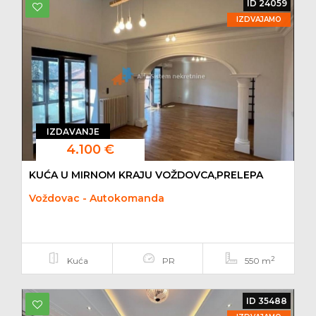
ID 24059
IZDVAJAMO
IZDAVANJE
4.100 €
KUĆA U MIRNOM KRAJU VOŽDOVCA,PRELEPA
Voždovac - Autokomanda
2
Kuća
PR
550 m
ID 35488