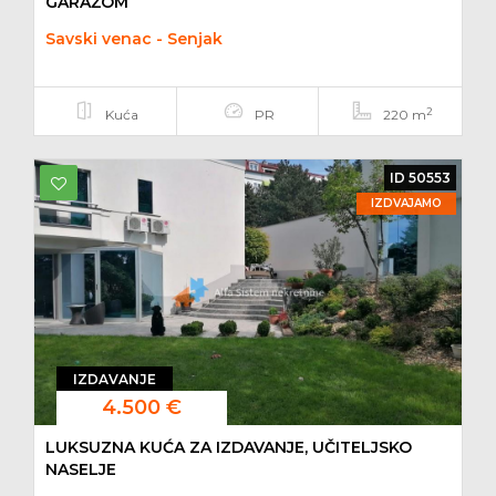
GARAŽOM
Savski venac - Senjak
2
Kuća
PR
220 m
ID 50553
IZDVAJAMO
IZDAVANJE
4.500 €
LUKSUZNA KUĆA ZA IZDAVANJE, UČITELJSKO
NASELJE