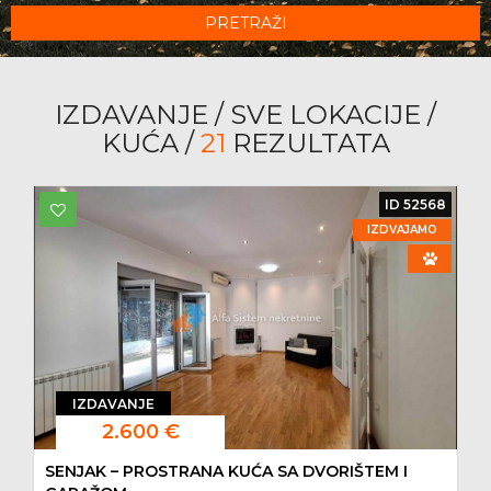
PRETRAŽI
IZDAVANJE / SVE LOKACIJE /
KUĆA /
21
REZULTATA
ID 52568
IZDVAJAMO
IZDAVANJE
2.600 €
SENJAK – PROSTRANA KUĆA SA DVORIŠTEM I