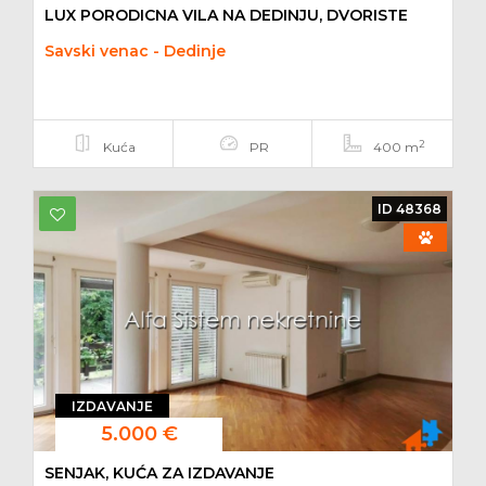
LUX PORODICNA VILA NA DEDINJU, DVORISTE
Savski venac - Dedinje
2
Kuća
PR
400 m
ID 48368
IZDAVANJE
5.000 €
SENJAK, KUĆA ZA IZDAVANJE