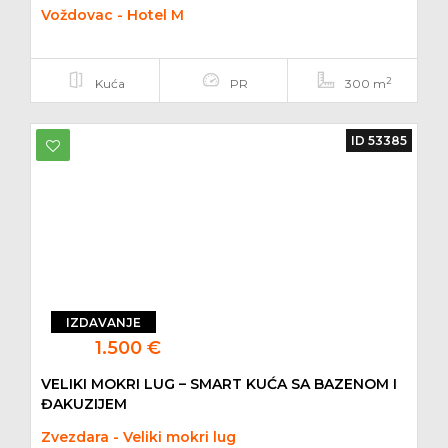
Voždovac - Hotel M
2
Kuća
PR
300 m
ID 53385
IZDAVANJE
1.500 €
VELIKI MOKRI LUG – SMART KUĆA SA BAZENOM I
ĐAKUZIJEM
Zvezdara - Veliki mokri lug