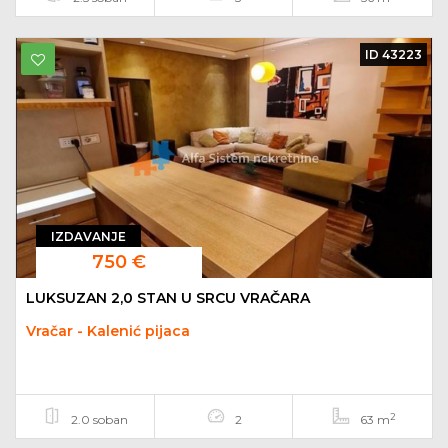
ID 43223
IZDAVANJE
750 €
LUKSUZAN 2,0 STAN U SRCU VRAČARA
Vračar - Kalenić pijaca
2
2.0 soban
2
63 m