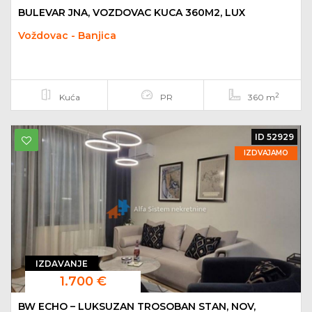
BULEVAR JNA, VOZDOVAC KUCA 360M2, LUX
Voždovac - Banjica
2
Kuća
PR
360 m
ID 52929
IZDVAJAMO
IZDAVANJE
1.700 €
BW ECHO – LUKSUZAN TROSOBAN STAN, NOV,