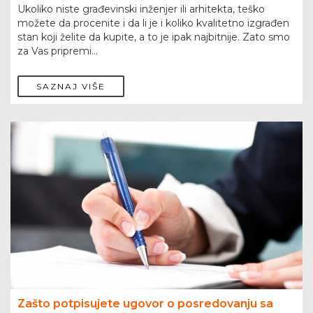
Ukoliko niste građevinski inženjer ili arhitekta, teško
možete da procenite i da li je i koliko kvalitetno izgrađen
stan koji želite da kupite, a to je ipak najbitnije. Zato smo
za Vas pripremi...
SAZNAJ VIŠE
Zašto potpisujete ugovor o posredovanju sa