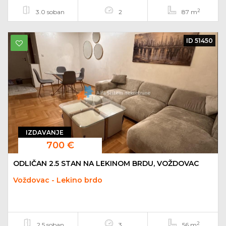
2
3.0 soban
2
87 m
ID 51450
IZDAVANJE
700 €
ODLIČAN 2.5 STAN NA LEKINOM BRDU, VOŽDOVAC
Voždovac - Lekino brdo
2
2.5 soban
3
56 m