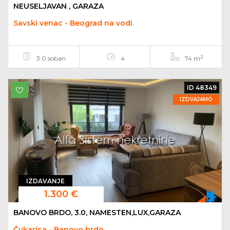
NEUSELJAVAN , GARAZA
Savski venac - Beograd na vodi
2
3.0 soban
4
74 m
ID 48349
IZDVAJAMO
IZDAVANJE
1.300 €
BANOVO BRDO, 3.0, NAMESTEN,LUX,GARAZA
Čukarica - Banovo brdo