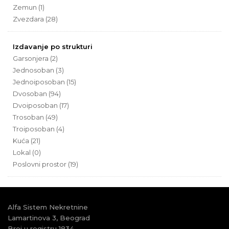
Zemun (1)
Zvezdara (28)
Izdavanje po strukturi
Garsonjera (2)
Jednosoban (3)
Jednoiposoban (15)
Dvosoban (94)
Dvoiposoban (17)
Trosoban (49)
Troiposoban (4)
Kuća (21)
Lokal (0)
Poslovni prostor (19)
Alfa Sistem Nekretnine
Lamartinova 3, Beograd
Broj u registru 1834