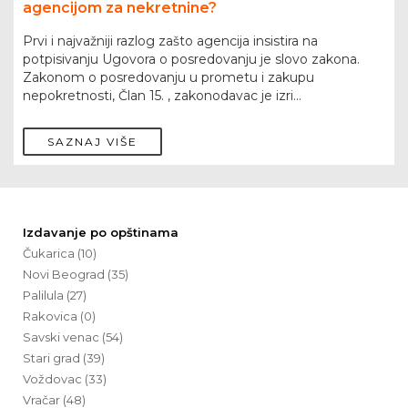
agencijom za nekretnine?
Prvi i najvažniji razlog zašto agencija insistira na
potpisivanju Ugovora o posredovanju je slovo zakona.
Zakonom o posredovanju u prometu i zakupu
nepokretnosti, Član 15. , zakonodavac je izri...
SAZNAJ VIŠE
Izdavanje po opštinama
Čukarica (10)
Novi Beograd (35)
Palilula (27)
Rakovica (0)
Savski venac (54)
Stari grad (39)
Voždovac (33)
Vračar (48)