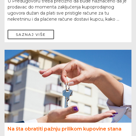
U Predugovoru treba precizno da bude naznačeno da je
prodavac do momenta zaključenja kupoprodajnog
ugovora dužan da plati sve pristigle račune za tu
nekretninu i da plaćene račune dostavi kupcu, kako ...
SAZNAJ VIŠE
Na šta obratiti pažnju prilikom kupovine stana